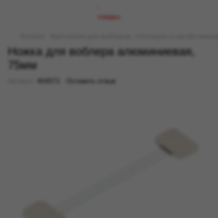
Каталог
Крепление для воблеров, стопперов и шелфтокеро
Ножка для воблера алюминиевая,
75мм
Артикул:
404571
Оставить отзыв