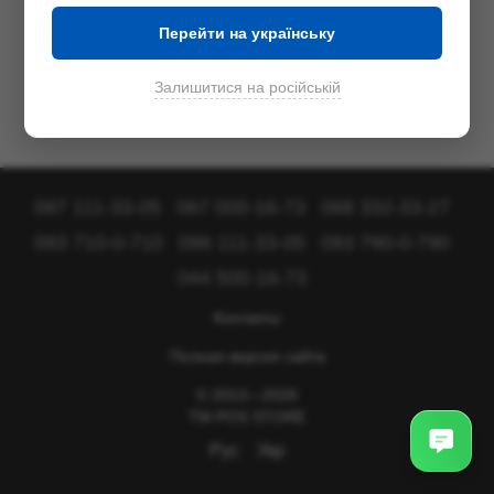
Перейти на українську
Залишитися на російській
097 111-33-05
067 000-16-73
068 332-33-27
093 710-0-710
096 111-33-05
093 790-0-790
044 500-16-73
Контакты
Полная версия сайта
© 2013—2026
TM POS STORE
Рус
Укр