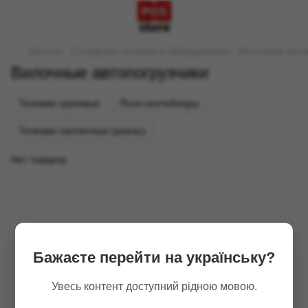
Каталог
Складская техника и оборудование
Вилочные авто
Вилочные автопогрузчики
Тележки грузовые
Ролл-контейнеры
Тележки паллетные (роклы)
Нет товаров
Бажаєте перейти на українську?
Увесь контент доступний рідною мовою.