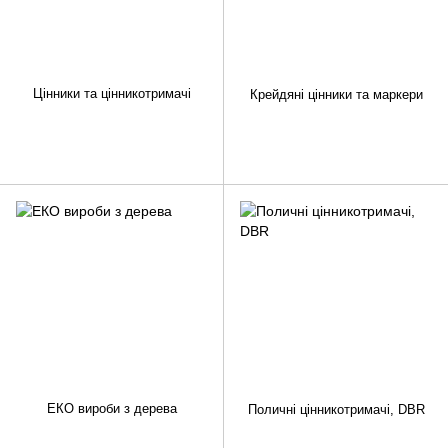
Цінники та цінникотримачі
Крейдяні цінники та маркери
ЕКО вироби з дерева
Поличні цінникотримачі, DBR