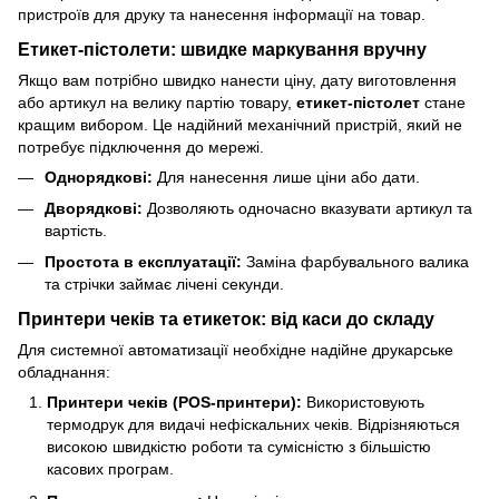
пристроїв для друку та нанесення інформації на товар.
Етикет-пістолети: швидке маркування вручну
Якщо вам потрібно швидко нанести ціну, дату виготовлення
або артикул на велику партію товару,
етикет-пістолет
стане
кращим вибором. Це надійний механічний пристрій, який не
потребує підключення до мережі.
Однорядкові:
Для нанесення лише ціни або дати.
Дворядкові:
Дозволяють одночасно вказувати артикул та
вартість.
Простота в експлуатації:
Заміна фарбувального валика
та стрічки займає лічені секунди.
Принтери чеків та етикеток: від каси до складу
Для системної автоматизації необхідне надійне друкарське
обладнання:
Принтери чеків (POS-принтери):
Використовують
термодрук для видачі нефіскальних чеків. Відрізняються
високою швидкістю роботи та сумісністю з більшістю
касових програм.