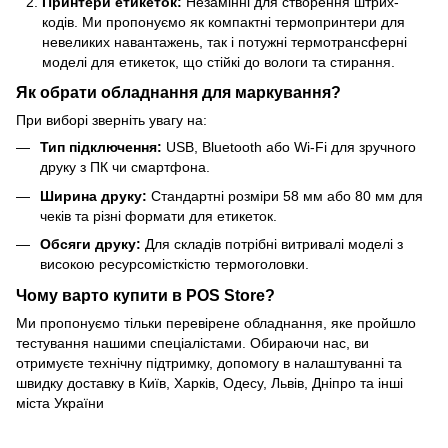
Принтери етикеток:
Незамінні для створення штрих-
кодів. Ми пропонуємо як компактні термопринтери для
невеликих навантажень, так і потужні термотрансферні
моделі для етикеток, що стійкі до вологи та стирання.
Як обрати обладнання для маркування?
При виборі зверніть увагу на:
Тип підключення:
USB, Bluetooth або Wi-Fi для зручного
друку з ПК чи смартфона.
Ширина друку:
Стандартні розміри 58 мм або 80 мм для
чеків та різні формати для етикеток.
Обсяги друку:
Для складів потрібні витривалі моделі з
високою ресурсомісткістю термоголовки.
Чому варто купити в POS Store?
Ми пропонуємо тільки перевірене обладнання, яке пройшло
тестування нашими спеціалістами. Обираючи нас, ви
отримуєте технічну підтримку, допомогу в налаштуванні та
швидку доставку в Київ, Харків, Одесу, Львів, Дніпро та інші
міста України