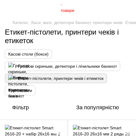
Каталог
Каси, ваги, детектори банкнот, принтери чеків
Етике
Етикет-пістолети, принтери чеків і
етикеток
Касові столи (бокси)
Грошові скриньки, детектори і лічильники банкнот
Етикет-пістолети, принтери чеків і етикеток
Торгові ваги
Фільтр
За популярністю