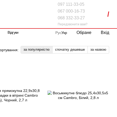
097 111-33-05
067 000-16-73
068 332-33-27
Передзвонити вам?
Обране
Вхід
Відгуки
Рус
Укр
за популярністю
спочатку дешевше
за назвою
ортування: