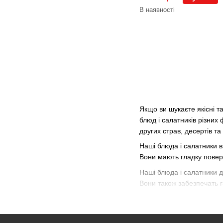
В наявності
Якщо ви шукаєте якісні т
блюд і салатників різних 
других страв, десертів та
Наші блюда і салатники в
Вони мають гладку поверх
Наші блюда і салатники д
Вони також забезпечать га
Ви можете купити блюда і
гарантію якості та можли