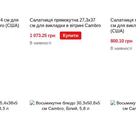
,4 см для
Салатниця прямокутна 27,3х37
Салатниця п
bro (США)
см для викладки в вітрині Cambro
см для викл
(США)
1 073.25 грн
Купити
800.10 грн
В наявності
В наявності