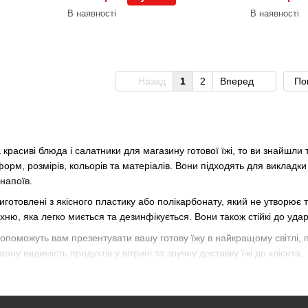
В наявності
В наявності
Назад
1
2
Вперед
По
а красиві блюда і салатники для магазину готової їжі, то ви знайшли
форм, розмірів, кольорів та матеріалів. Вони підходять для викладки 
 напоїв.
иготовлені з якісного пластику або полікарбонату, який не утворює 
ню, яка легко миється та дезинфікується. Вони також стійкі до уда
опоможуть вам презентувати вашу готову їжу в найкращому світлі, 
рну видимість продуктів у вітрині та зручну доставку їжі до клієнта.
 салатники для магазину готової їжі за доступною ціною на нашому 
вість повернення товару протягом 14 днів. Замовляйте блюда і салат