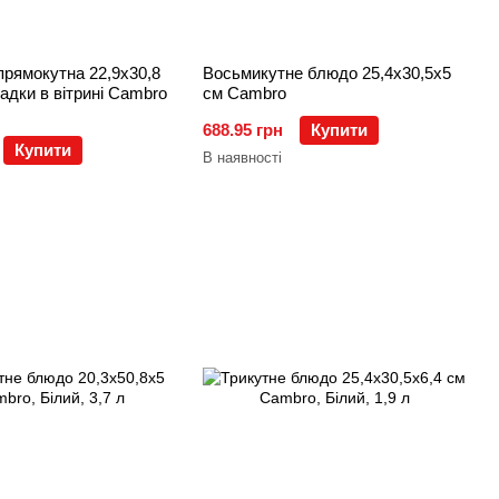
рямокутна 22,9х30,8
Восьмикутне блюдо 25,4х30,5х5
адки в вітрині Cambro
см Cambro
688.95 грн
Купити
Купити
В наявності