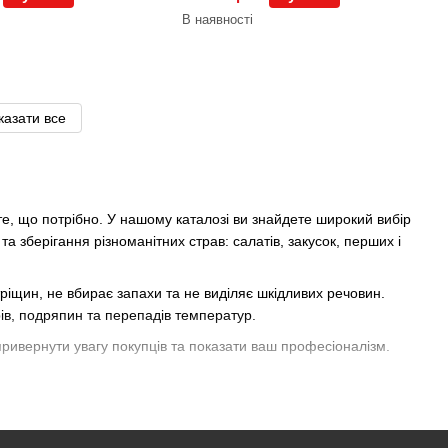
В наявності
казати все
 те, що потрібно. У нашому каталозі ви знайдете широкий вибір
та зберігання різноманітних страв: салатів, закусок, перших і
тріщин, не вбирає запахи та не виділяє шкідливих речовин.
рів, подряпин та перепадів температур.
привернути увагу покупців та показати ваш професіоналізм.
сайті. Ми пропонуємо швидку доставку по всій Україні,
ники для магазину готової їжі вже зараз і отримайте знижку