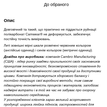
До обраного
Опис
Довговічний та такий, що практично не піддається руйнації
полікарбонат Camwear® не деформується, забезпечує
постійну точність вимірювань.
Литі зовнішні мірні шкали розмічені червоним кольором
(англійські одиниці) і синім кольором (метричні одиниці).
Довідка про виробника:
компанія Cambro Manufacturing
(США) - лідер ринку завдяки прихильності своїх засновників
принципам інноваційності, безкомпромісного ставлення до
високої якості і довговічності своєї продукції за доступними
цінами. Компанія дотримується здорового балансу і
постійно покращує свої виробничі методи, тим самим
підвищуючи економічність процесів і матеріалів, запобігає
надмірні витрати і в той же час не забуває про охорону
навколишнього середовища.
У розпорядженні клієнтів зараз великий асортимент
продукції: широка лінійка підносів, гастроємностей для