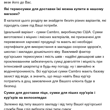
везе його до Вас.
Які термосумки для доставки їжі можна купити в нашому
магазин?
В каталозі цього розділу ви знайдете безліч різних варіантів, які
підходять саме під Ваші потреби.
Ідеальний варіант - сумки Cambro, виробництво США. Сумки
виготовлені з міцних і якісних матеріалів, які призначені для
перевезення харчової продукції та мають всі необхідні
сертифікати для використання в закладах охорони здоров'я,
школах і закладах дошкільного віку. Важливий фактор
кур'єрських термосумок і якість швів - надійні двошарові шви з
проклеюванням забезпечують сумці довголіття і міцність при
інтенсивній шкарпетці в будь-яку погоду, ну і звичайно ж
водонепроникність. Всі кур'єрські сумки Cambro мають базову
захист від води, а значить, що якщо навіть Ваш кур'єр
потрапить в дощ замовлення для Вашого клієнта буде в
безпеці.
Сумки для доставки піци, сумки для піших кур'єрів і
кур'єрів на велосипедах
Залежно від типу вашого закладу і від типу Вашої кур'єрської
служби Вам слід вибрати різні типи сумок: