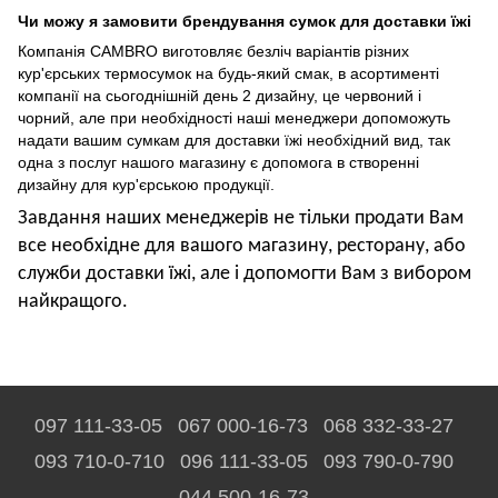
Чи можу я замовити брендування сумок для доставки їжі
Компанія CAMBRO виготовляє безліч варіантів різних
кур'єрських термосумок на будь-який смак, в асортименті
компанії на сьогоднішній день 2 дизайну, це червоний і
чорний, але при необхідності наші менеджери допоможуть
надати вашим сумкам для доставки їжі необхідний вид, так
одна з послуг нашого магазину є допомога в створенні
дизайну для кур'єрською продукції.
Завдання наших менеджерів не тільки продати Вам
все необхідне для вашого магазину, ресторану, або
служби доставки їжі, але і допомогти Вам з вибором
найкращого.
097 111-33-05
067 000-16-73
068 332-33-27
093 710-0-710
096 111-33-05
093 790-0-790
044 500-16-73