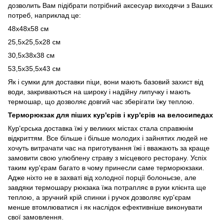
дозволить Вам підібрати потрібний аксесуар виходячи з Ваших
потреб, наприклад це:
48х48х58 см
25,5х25,5х28 см
30,5х38х38 см
53,5х35,5х43 см
Як і сумки для доставки піци, вони мають базовий захист від
води, закриваються на широку і надійну липучку і мають
термошар, що дозволяє довгий час зберігати їжу теплою.
Терморюкзак для піших кур'єрів і кур'єрів на велосипедах
Кур'єрська доставка їжі у великих містах стала справжнім
відкриттям. Все більше і більше молодих і зайнятих людей не
хочуть витрачати час на приготування їжі і вважають за краще
замовити свою улюблену страву з місцевого ресторану. Успіх
таким кур'єрам багато в чому принесли саме терморюкзаки.
Адже ніхто не в захваті від холодної порції болоньєзе, але
завдяки термошару рюкзака їжа потрапляє в руки клієнта ще
теплою, а зручний крій спинки і ручок дозволяє кур'єрам
менше втомлюватися і як наслідок ефективніше виконувати
свої замовлення.