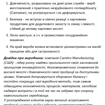
Довговічність, розраховано на довгі роки служби - виріб
виготовлений з практично незруйновного полікарбонату
(Camwear), не розтріскується і не деформується.
Безпека - не вступає в хімічні реакції з харчовими
продуктами для додаткового захисту їх смаку і свіжості,
стійкий до впливу харчових кислот.
Легко миється, в т.ч. в промислових посудомийних
машинах.
На край вироби можна встановити цінникотримач на малій
прищіпки або для гастроємності.
Довідка про виробника:
компанія Cambro Manufacturing
(США) - лідер ринку завдяки прихильності своїх засновників
принципам інноваційності, безкомпромісного ставлення до
високої якості і довговічності своєї продукції за доступними
цінами. Компанія дотримується здорового балансу і
постійно покращує свої виробничі методи, тим самим
підвищуючи економічність процесів і матеріалів, запобігає
надмірні витрати і в той же час не забуває про охорону
навколишнього середовища.
У розпорядженні клієнтів зараз великий асортимент
продукції: широка лінійка підносів, гастроємностей для