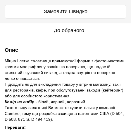
Замовити швидко
До обраного
Опис
Міцна і легка салатниця прямокутної форми з фестончастими
краями має рифлену зовнішню поверхню, що надає їй
стильний і сучасний вигляд, а гладка внутрішня поверхня
легко очищається.
Підходить як для викладення товару у вітрині магазину, так і
для ресторанів, кафе, при обслуговуванні заходів (кейтеринг)
або для особистого користування.
Колір на вибір
- білий, чорний, червоний.
Такого виду салатниці Ви можете купити тільки у компанії
Cambro, тому що розробка захищена патентами США (D 504,
D 503, 871 S, D 494,419).
Переваги: