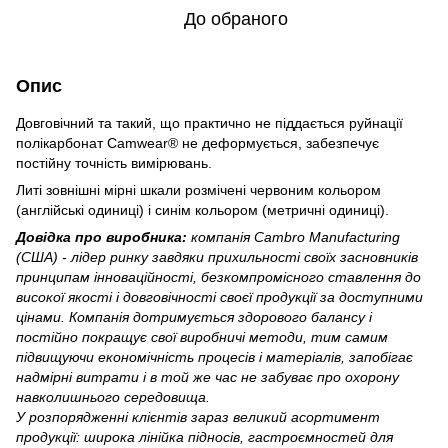
До обраного
Опис
Довговічний та такий, що практично не піддається руйнації
полікарбонат Camwear® не деформується, забезпечує
постійну точність вимірювань.
Литі зовнішні мірні шкали розмічені червоним кольором
(англійські одиниці) і синім кольором (метричні одиниці).
Довідка про виробника:
компанія Cambro Manufacturing
(США) - лідер ринку завдяки прихильності своїх засновників
принципам інноваційності, безкомпромісного ставлення до
високої якості і довговічності своєї продукції за доступними
цінами. Компанія дотримується здорового балансу і
постійно покращує свої виробничі методи, тим самим
підвищуючи економічність процесів і матеріалів, запобігає
надмірні витрати і в той же час не забуває про охорону
навколишнього середовища.
У розпорядженні клієнтів зараз великий асортимент
продукції: широка лінійка підносів, гастроємностей для