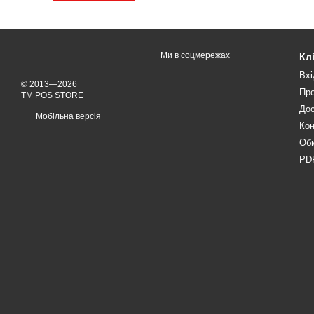
Ми в соцмережах
Кл
Вхі
© 2013—2026
Про
TM POS STORE
Дос
Мобільна версія
Кон
Обм
PDF