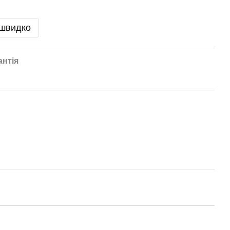
 швидко
антія