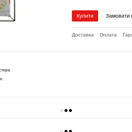
Купити
Замовити
Доставка
Оплата
Гар
стера.
ю.