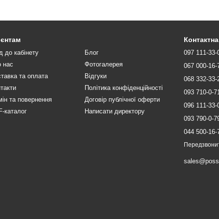
ієнтам
Контактна
д до кабінету
Блог
097 111-33-
 нас
Фотогалерея
067 000-16-
тавка та оплата
Відгуки
068 332-33-
такти
Політика конфіденційності
093 710-0-7
ін та повернення
Договір публічної оферти
096 111-33-
-каталог
Написати директору
093 790-0-7
044 500-16-
Передзвони
sales@poss