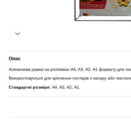
Опис
Алюмінієва рамка на розтяжках А4, А3, А2, А1 формату для по
Використовується для кріплення постерів з паперу або текстил
Стандартні розміри:
А4, А3, А2, А1.