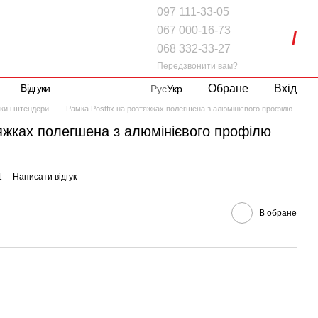
097 111-33-05
067 000-16-73
068 332-33-27
Передзвонити вам?
Обране
Вхід
Відгуки
Рус
Укр
ки і штендери
Рамка Postfix на розтяжках полегшена з алюмінієвого профілю
тяжках полегшена з алюмінієвого профілю
1
Написати відгук
В обране