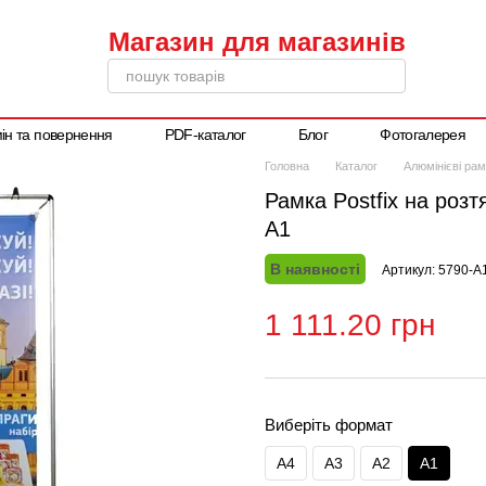
ін та повернення
PDF-каталог
Блог
Фотогалерея
Написати директору
Головна
Каталог
Алюмінієві рам
Рамка Postfix на роз
А1
В наявності
Артикул: 5790-А
1 111.20 грн
Виберіть формат
A4
A3
A2
А1