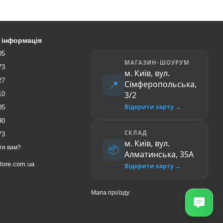
 інформація
05
МАГАЗИН-ШОУРУМ
73
м. Київ, вул.
27
📍
Сімферопольська,
3/2
10
Відкрити карту →
05
90
СКЛАД
73
м. Київ, вул.
📦
ти вам?
Алматинська, 35A
tore.com.ua
Відкрити карту →
Мапа проїзду