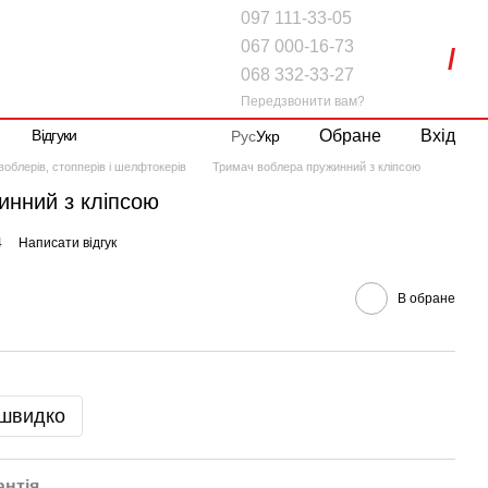
097 111-33-05
067 000-16-73
068 332-33-27
Передзвонити вам?
Обране
Вхід
Відгуки
Рус
Укр
воблерів, стопперів і шелфтокерів
Тримач воблера пружинний з кліпсою
инний з кліпсою
4
Написати відгук
В обране
 швидко
антія