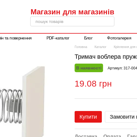
ін та повернення
PDF-каталог
Блог
Фотогалерея
Написати директору
Головна
Каталог
Кріплення для 
Тримач воблера пруж
В наявності
Артикул: 317-00
19.08 грн
Купити
Замовити
Доставка
Оплата
Гар