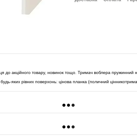
я до акційного товару, новинок тощо. Тримач воблера пружинний на
 будь-яких рівних поверхонь: цінова планка (поличний цінникотримач