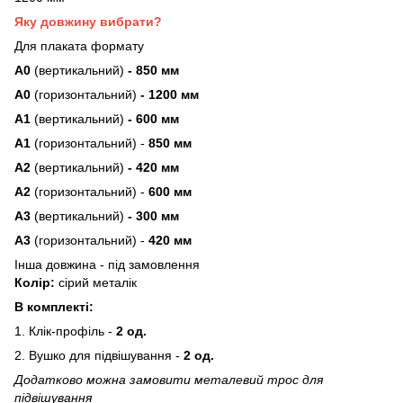
Яку довжину вибрати?
Для плаката формату
А0
(вертикальний)
- 850 мм
А0
(горизонтальний)
- 1200 мм
А1
(вертикальний)
- 600 мм
А1
(горизонтальний) -
850 мм
А2
(вертикальний)
- 420 мм
А2
(горизонтальний) -
600 мм
А3
(вертикальний)
- 300 мм
А3
(горизонтальний) -
420 мм
Інша довжина - під замовлення
Колір:
сірий металік
В комплекті:
1. Клік-профіль -
2 од.
2. Вушко для підвішування -
2 од.
Додатково можна замовити металевий трос для
підвішування