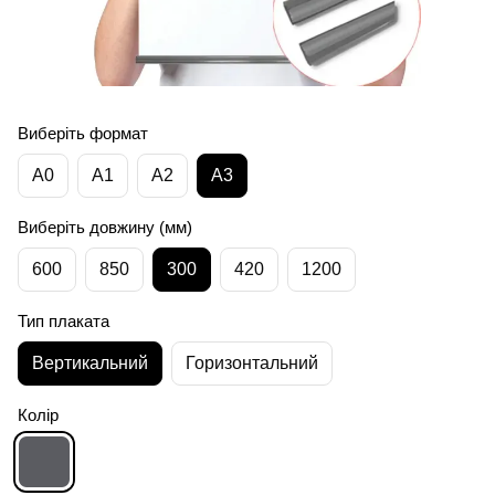
Виберіть формат
А0
А1
А2
А3
Виберіть довжину (мм)
600
850
300
420
1200
Тип плаката
Вертикальний
Горизонтальний
Колір