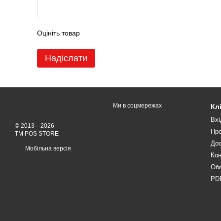
Оцініть товар
Надіслати
Ми в соцмережах
Кл
Вхі
© 2013—2026
Про
TM POS STORE
Дос
Мобільна версія
Кон
Обм
PDF