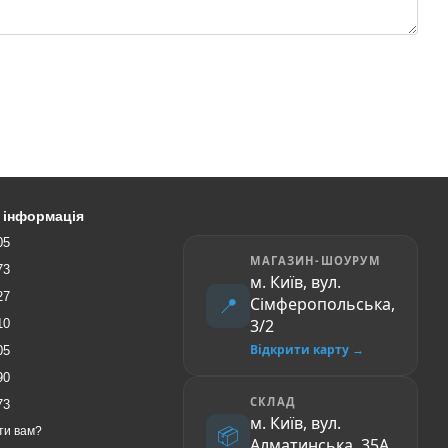
 інформація
05
МАГАЗИН-ШОУРУМ
73
м. Київ, вул.
27
📍
Сімферопольська,
3/2
10
Відкрити карту →
05
90
СКЛАД
73
м. Київ, вул.
📦
ти вам?
Алматинська, 35A