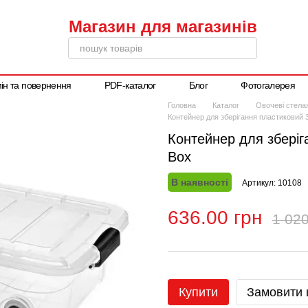
ін та повернення
PDF-каталог
Блог
Фотогалерея
Написати директору
Головна
Каталог
Овочеві стелаж
Контейнер для зберігання пластиковий 3
Контейнер для зберіг
Box
В наявності
Артикул: 10108
636.00 грн
1 020
Купити
Замовити