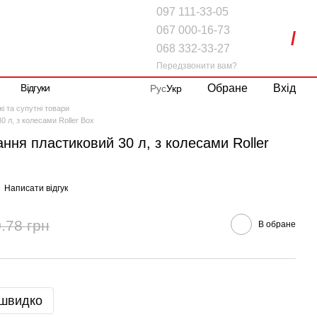
097 111-33-05
067 000-16-73
068 332-33-27
Передзвонити вам?
Обране
Вхід
Відгуки
Рус
Укр
і та супутні товари
0 л, з колесами Roller Box
ання пластиковий 30 л, з колесами Roller
Написати відгук
.78 грн
В обране
 швидко