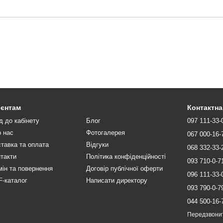
ієнтам
Контактна
д до кабінету
Блог
097 111-33-
 нас
Фотогалерея
067 000-16-
тавка та оплата
Відгуки
068 332-33-
такти
Політика конфіденційності
093 710-0-7
ін та повернення
Договір публічної оферти
096 111-33-
-каталог
Написати директору
093 790-0-7
044 500-16-
Передзвони