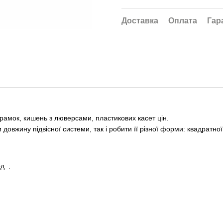
Доставка
Оплата
Гар
рамок, кишень з люверсами, пластикових касет цін.
довжину підвісної системи, так і робити її різної форми: квадратної,
д .;