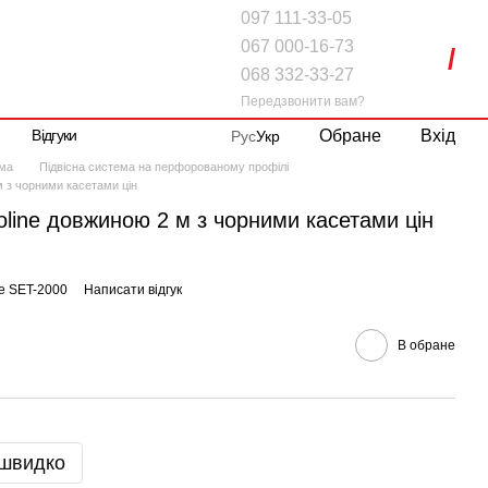
097 111-33-05
067 000-16-73
068 332-33-27
Передзвонити вам?
Обране
Вхід
Відгуки
Рус
Укр
ема
Підвісна система на перфорованому профілі
м з чорними касетами цін
oline довжиною 2 м з чорними касетами цін
ne SET-2000
Написати відгук
В обране
 швидко