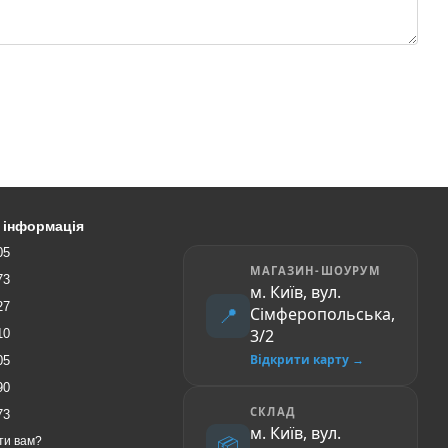
 інформація
05
МАГАЗИН-ШОУРУМ
73
м. Київ, вул.
27
📍
Сімферопольська,
3/2
10
Відкрити карту →
05
90
СКЛАД
73
м. Київ, вул.
📦
ти вам?