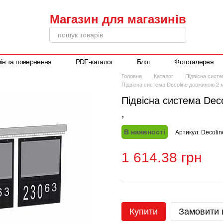
ін та повернення
PDF-каталог
Блог
Фотогалерея
Написати директору
Головна
Каталог
Підвісна сист
Підвісна система Decoline довжиною 2 
Підвісна система Dec
,
В наявності
Артикул: Decoli
1 614.38 грн
Купити
Замовити