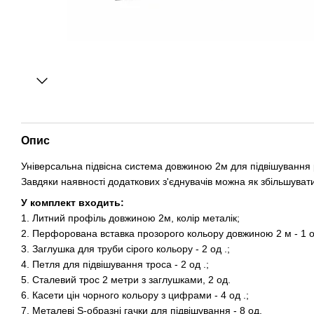
Опис
Універсальна підвісна система довжиною 2м для підвішування 
Завдяки наявності додаткових з'єднувачів можна як збільшувати 
У комплект входить:
1. Литний профіль довжиною 2м, колір металік;
2. Перфорована вставка прозорого кольору довжиною 2 м - 1 о
3. Заглушка для труби сірого кольору - 2 од .;
4. Петля для підвішування троса - 2 од .;
5. Сталевий трос 2 метри з заглушками, 2 од.
6. Касети цін чорного кольору з цифрами - 4 од .;
7. Металеві S-образні гачки для підвішування - 8 од.