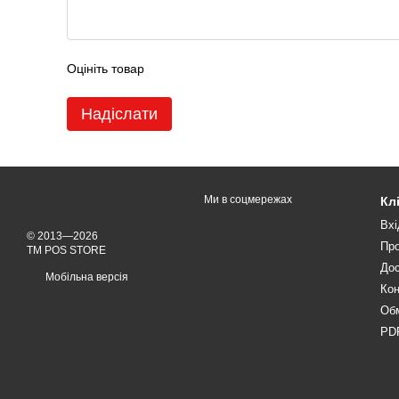
Оцініть товар
Надіслати
Ми в соцмережах
Кл
Вхі
© 2013—2026
Про
TM POS STORE
Дос
Мобільна версія
Кон
Обм
PDF