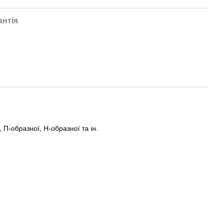
антія
 П-образної, Н-образної та ін.