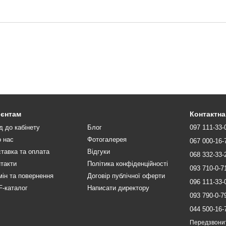
ієнтам
Контактна
д до кабінету
Блог
097 111-33-
 нас
Фотогалерея
067 000-16-
тавка та оплата
Відгуки
068 332-33-
такти
Політика конфіденційності
093 710-0-7
ін та повернення
Договір публічної оферти
096 111-33-
-каталог
Написати директору
093 790-0-7
044 500-16-
Передзвони