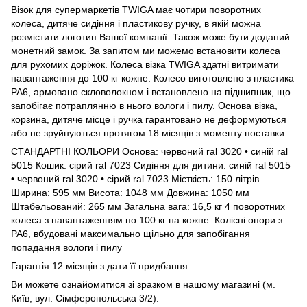
Візок для супермаркетів TWIGA має чотири поворотних
колеса, дитяче сидіння і пластикову ручку, в якій можна
розмістити логотип Вашої компанії. Також може бути доданий
монетний замок. За запитом ми можемо встановити колеса
для рухомих доріжок. Колеса візка TWIGA здатні витримати
навантаження до 100 кг кожне. Колесо виготовлено з пластика
PA6, армовано скловолокном і встановлено на підшипник, що
запобігає потраплянню в нього вологи і пилу. Основа візка,
корзина, дитяче місце і ручка гарантовано не деформуються
або не зруйнуються протягом 18 місяців з моменту поставки.
СТАНДАРТНІ КОЛЬОРИ Основа: червоний ral 3020 • синій ral
5015 Кошик: сірий ral 7023 Сидіння для дитини: синій ral 5015
• червоний ral 3020 • сірий ral 7023 Місткість: 150 літрів
Ширина: 595 мм Висота: 1048 мм Довжина: 1050 мм
Штабельований: 265 мм Загальна вага: 16,5 кг 4 поворотних
колеса з навантаженням по 100 кг на кожне. Колісні опори з
PA6, вбудовані максимально щільно для запобігання
попадання вологи і пилу
Гарантія 12 місяців з дати її придбання
Ви можете ознайомитися зі зразком в нашому магазині (м.
Київ, вул. Сімферопольська 3/2).