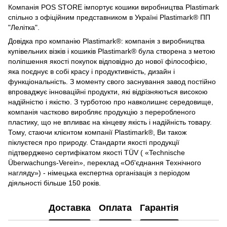
Компанія POS STORE імпортує кошики виробництва Plastimark
спільно з офіційним представником в Україні Plastimark® ПП
"Лелітка".
Довідка про компанію Plastimark®: компанія з виробництва
купівельних візків і кошиків Plastimark® була створена з метою
поліпшення якості покупок відповідно до нової філософією,
яка поєднує в собі красу і продуктивність, дизайн і
функціональність. З моменту свого заснування завод постійно
впроваджує інноваційні продукти, які відрізняються високою
надійністю і якістю. З турботою про навколишнє середовище,
компанія частково виробляє продукцію з переробленого
пластику, що не впливає на кінцеву якість і надійність товару.
Тому, стаючи клієнтом компанії Plastimark®, Ви також
піклуєтеся про природу. Стандарти якості продукції
підтверджено сертифікатом якості TÜV ( «Technische
Überwachungs-Verein», переклад «Об'єднання Технічного
нагляду») - німецька експертна організація з періодом
діяльності більше 150 років.
Доставка
Оплата
Гарантія