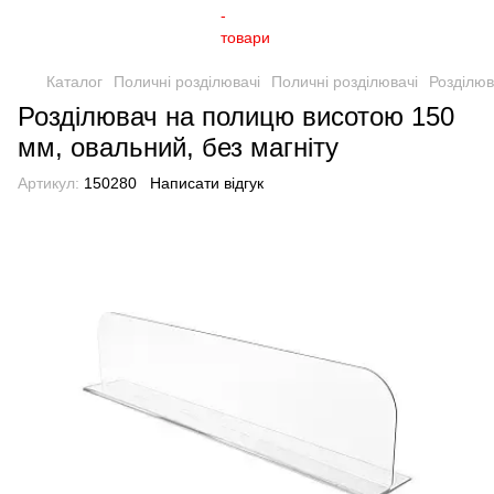
Каталог
Поличні розділювачі
Поличні розділювачі
Розділюв
Розділювач на полицю висотою 150
мм, овальний, без магніту
Артикул:
150280
Написати відгук