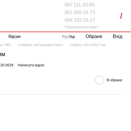
097 111-33-05
067 000-16-73
068 332-33-27
Передзвонити вам?
Обране
Вхід
Відгуки
Рус
Укр
у і ПВХ
Сейфери, протикрадіжні бокси
Сейфер 120x106x27 мм
мм
.30.0639
Написати відгук
В обране