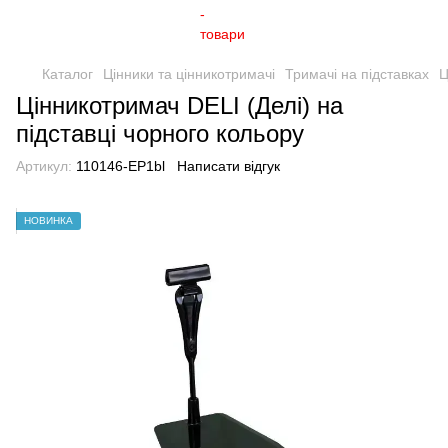
Каталог
Цінники та цінникотримачі
Тримачі на підставках
Ц
Цінникотримач DELI (Делі) на
підставці чорного кольору
Артикул:
110146-EP1bl
Написати відгук
НОВИНКА