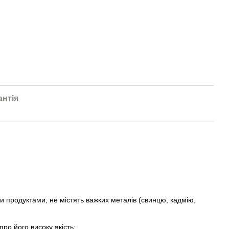
антія
и продуктами; не містять важких металів (свинцю, кадмію,
ро його високу якість;