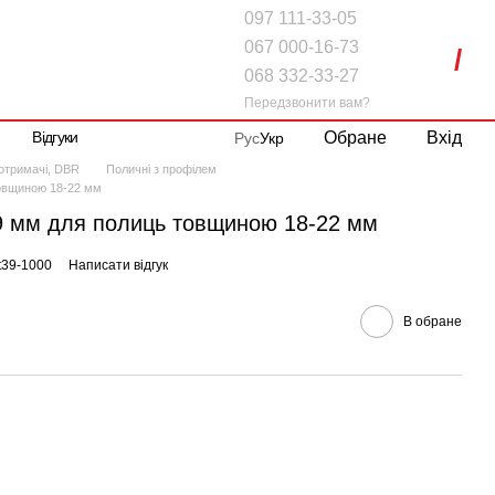
097 111-33-05
067 000-16-73
068 332-33-27
Передзвонити вам?
Обране
Вхід
Відгуки
Рус
Укр
котримачі, DBR
Поличні з профілем
товщиною 18-22 мм
9 мм для полиць товщиною 18-22 мм
t39-1000
Написати відгук
В обране