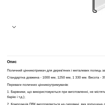
Опис
Поличний цінникотримач для дерев'яних і металевих полиць з
Стандартна довжина - 1000 мм, 1250 мм, 1 330 мм. Висота - 3
Переваги поличних цінникоутримувачів:
1. Барвники, що використовуються при виготовленні, не містят
барію і т.д.);
2. Композиція ПВХ виготовляється на сировині, яка допущена д