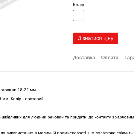
Колір
Дізнатися ціну
Доставка
Оплата
Гар
автовшки 18-22 мм.
9 мм. Колір - прозорий.
ь шкідливих для людини речовин та придатні до контакту з харчовим
ля використання в медичній промисловості, що додатково свідчить п