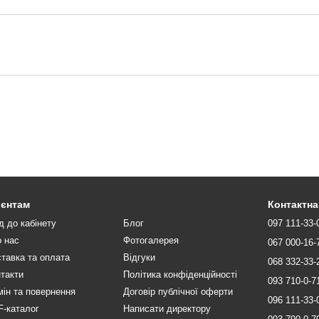
ієнтам
Контактна
д до кабінету
Блог
097 111-33-
 нас
Фотогалерея
067 000-16-
тавка та оплата
Відгуки
068 332-33-
такти
Політика конфіденційності
093 710-0-7
ін та повернення
Договір публічної оферти
096 111-33-
-каталог
Написати директору