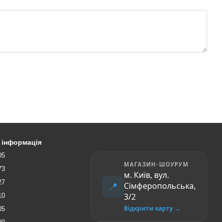
 інформація
05
МАГАЗИН-ШОУРУМ
73
м. Київ, вул.
27
📍
Сімферопольська,
3/2
10
Відкрити карту →
05