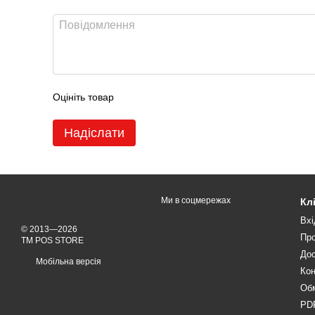
Оцініть товар
Надіслати
Ми в соцмережах
Кл
Вхі
© 2013—2026
Про
TM POS STORE
Дос
Мобільна версія
Кон
Обм
PDF