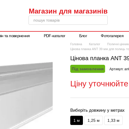
ін та повернення
PDF-каталог
Блог
Фотогалерея
Написати директору
Головна
Каталог
Поличні цінни
Цінова планка ANT 39 мм для полиць 
Цінова планка ANT 3
Під замовлення
Артикул: an
Ціну уточнюйте
Виберіть довжину у метрах
1 м
1,25 м
1,33 м