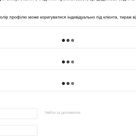
колір профілю може коригуватися індивідуально під клієнта, тираж від
Увійти за допомогою