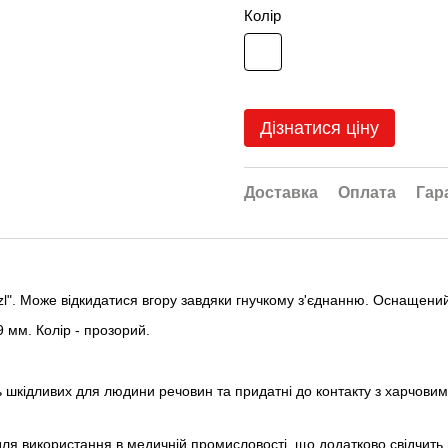
Колір
Дізнатися ціну
Доставка
Оплата
Гар
l". Може відкидатися вгору завдяки гнучкому з'єднанню. Оснащени
9 мм. Колір - прозорий.
ь шкідливих для людини речовин та придатні до контакту з харчовим
ля використання в медичній промисловості, що додатково свідчить п