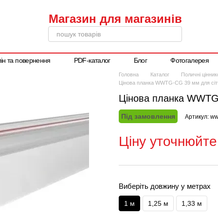
ін та повернення
PDF-каталог
Блог
Фотогалерея
Написати директору
Головна
Каталог
Поличні цінни
Цінова планка WWTG-CG 39 мм для сіт
Цінова планка WWTG-
Під замовлення
Артикул: w
Ціну уточнюйте
Виберіть довжину у метрах
1 м
1,25 м
1,33 м