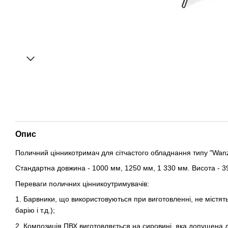
Опис
Поличний цінникотримач для сітчастого обладнання типу "Wanz
Стандартна довжина - 1000 мм, 1250 мм, 1 330 мм. Висота - 3
Переваги поличних цінникоутримувачів:
1. Барвники, що використовуються при виготовленні, не містят
барію і т.д.);
2. Композиція ПВХ виготовляється на сировині, яка допущена д