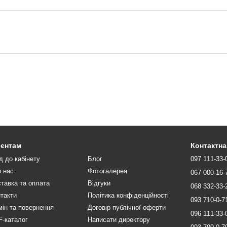
ієнтам
Контактна
д до кабінету
Блог
097 111-33-
 нас
Фотогалерея
067 000-16-
тавка та оплата
Відгуки
068 332-33-
такти
Політика конфіденційності
093 710-0-7
ін та повернення
Договір публічної оферти
096 111-33-
-каталог
Написати директору